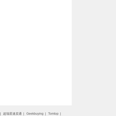
|
超瑞星速卖通
|
Geekbuying
|
Tomtop
|