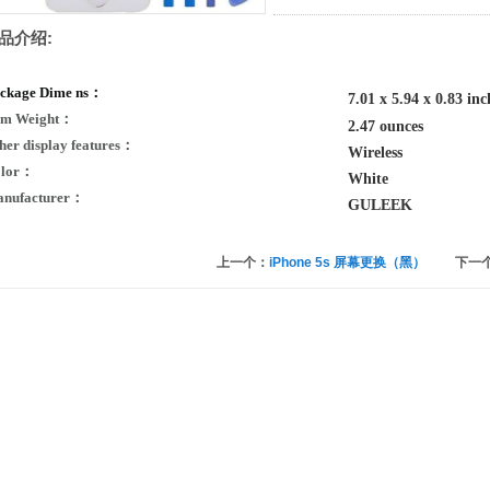
品介绍:
ckage Dime
ns：
7.01 x 5.94 x 0.83 inc
em Weight：
2.47 ounces
her display features：
Wireless
olor：
White
nufacturer：
GULEEK
上一个：
iPhone 5s 屏幕更换（黑）
下一