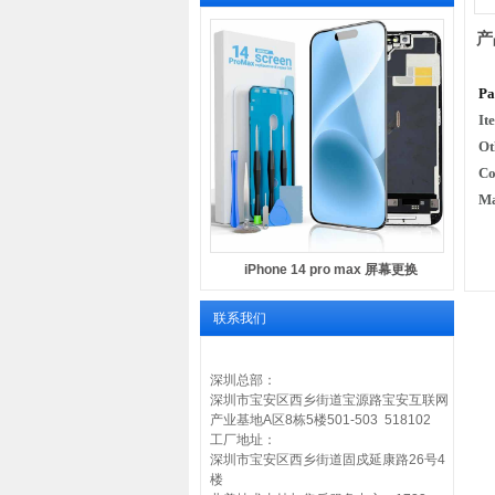
产
Pa
It
Ot
C
Ma
iPhone 14 pro max 屏幕更换
联系我们
深圳总部：
深圳市宝安区西乡街道宝源路宝安互联网
产业基地A区8栋5楼501-503 518102
工厂地址：
深圳市宝安区西乡街道固戍延康路26号4
楼